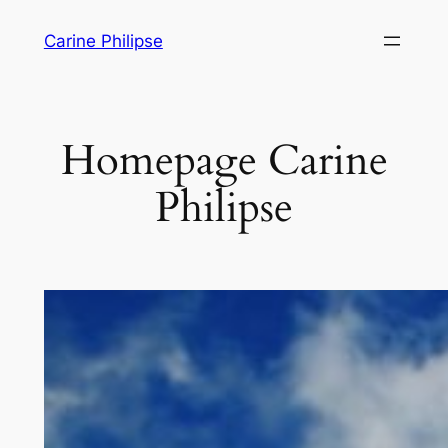
Ga
Carine Philipse
naar
de
inhoud
Homepage Carine
Philipse